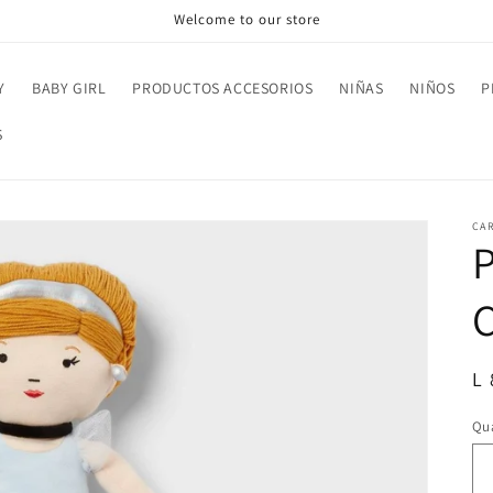
Welcome to our store
Y
BABY GIRL
PRODUCTOS ACCESORIOS
NIÑAS
NIÑOS
P
S
CAR
R
L
pr
Qua