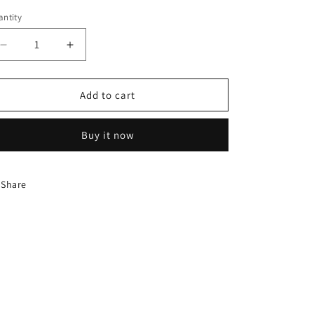
ntity
Decrease
Increase
quantity
quantity
for
for
CAMISETA
CAMISETA
Add to cart
DE
DE
BUZZ
BUZZ
Buy it now
GAP
GAP
Share