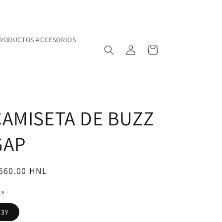
RODUCTOS ACCESORIOS
Log
Cart
in
P
CAMISETA DE BUZZ
GAP
egular
 560.00 HNL
ice
la
3Y