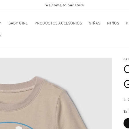
Welcome to our store
Y
BABY GIRL
PRODUCTOS ACCESORIOS
NIÑAS
NIÑOS
P
S
GA
R
L
pr
Tal