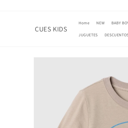
Skip to
content
Home
NEW
BABY BO
CUES KIDS
JUGUETES
DESCUENTO
Skip to
product
information