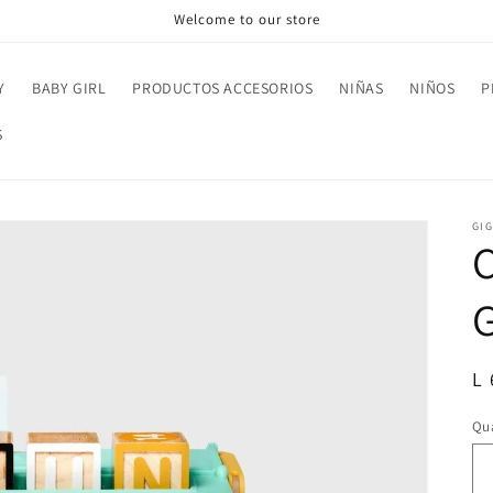
Welcome to our store
Y
BABY GIRL
PRODUCTOS ACCESORIOS
NIÑAS
NIÑOS
P
S
GI
R
L
pr
Qua