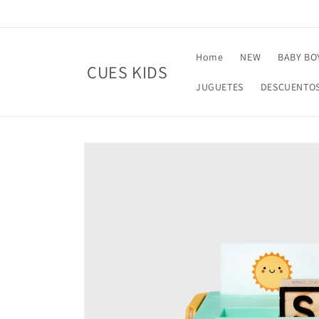
Skip to
content
Home
NEW
BABY BO
CUES KIDS
JUGUETES
DESCUENTO
Skip to
product
information